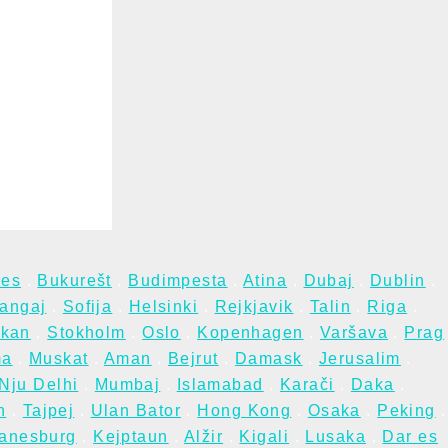
res
.
Bukurešt
.
Budimpesta
.
Atina
.
Dubaj
.
Dublin
.
angaj
.
Sofija
.
Helsinki
.
Rejkjavik
.
Talin
.
Riga
.
ikan
.
Stokholm
.
Oslo
.
Kopenhagen
.
Varšava
.
Prag
ma
.
Muskat
.
Aman
.
Bejrut
.
Damask
.
Jerusalim
.
Nju Delhi
.
Mumbaj
.
Islamabad
.
Karači
.
Daka
.
n
.
Tajpej
.
Ulan Bator
.
Hong Kong
.
Osaka
.
Peking
.
anesburg
.
Kejptaun
.
Alžir
.
Kigali
.
Lusaka
.
Dar es