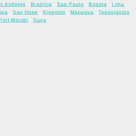
s Anđeles
.
Brazilija
.
Sao Paulo
.
Bogota
.
Lima
.
ala
.
San Hose
.
Kingston
.
Managva
.
Tegusigalpa
.
Port Morsbi
.
Suva