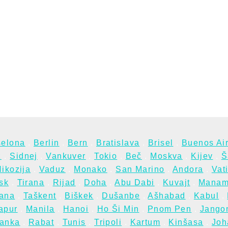
selona
.
Berlin
.
Bern
.
Bratislava
.
Brisel
.
Buenos Ai
z
.
Sidnej
.
Vankuver
.
Tokio
.
Beč
.
Moskva
.
Kijev
.
Š
ikozija
.
Vaduz
.
Monako
.
San Marino
.
Andora
.
Vat
sk
.
Tirana
.
Rijad
.
Doha
.
Abu Dabi
.
Kuvajt
.
Mana
tana
.
Taškent
.
Biškek
.
Dušanbe
.
Ašhabad
.
Kabul
.
apur
.
Manila
.
Hanoi
.
Ho Ši Min
.
Pnom Pen
.
Jango
anka
.
Rabat
.
Tunis
.
Tripoli
.
Kartum
.
Kinšasa
.
Joh