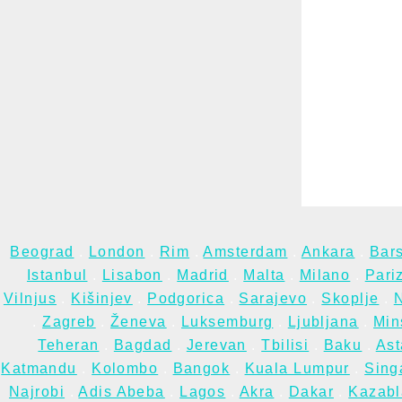
Beograd
.
London
.
Rim
.
Amsterdam
.
Ankara
.
Bar
Istanbul
.
Lisabon
.
Madrid
.
Malta
.
Milano
.
Pari
Vilnjus
.
Kišinjev
.
Podgorica
.
Sarajevo
.
Skoplje
.
N
.
Zagreb
.
Ženeva
.
Luksemburg
.
Ljubljana
.
Min
Teheran
.
Bagdad
.
Jerevan
.
Tbilisi
.
Baku
.
As
Katmandu
.
Kolombo
.
Bangok
.
Kuala Lumpur
.
Sing
Najrobi
.
Adis Abeba
.
Lagos
.
Akra
.
Dakar
.
Kazabl