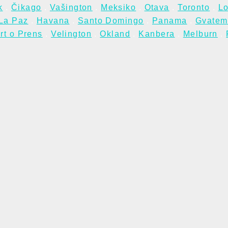
k
.
Čikago
.
Vašington
.
Meksiko
.
Otava
.
Toronto
.
Lo
La Paz
.
Havana
.
Santo Domingo
.
Panama
.
Gvatem
rt o Prens
.
Velington
.
Okland
.
Kanbera
.
Melburn
.