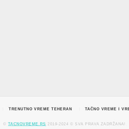
TRENUTNO VREME TEHERAN
TAČNO VREME I VR
©
TACNOVREME.RS
2019-2024 © SVA PRAVA ZADRŽANA!