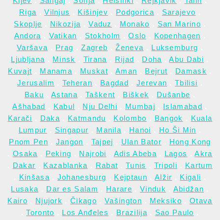
Kijev
.
Šangaj
.
Sofija
.
Helsinki
.
Rejkjavik
.
Talin
.
Riga
.
Vilnjus
.
Kišinjev
.
Podgorica
.
Sarajevo
.
Skoplje
.
Nikozija
.
Vaduz
.
Monako
.
San Marino
.
Andora
.
Vatikan
.
Stokholm
.
Oslo
.
Kopenhagen
.
Varšava
.
Prag
.
Zagreb
.
Ženeva
.
Luksemburg
.
Ljubljana
.
Minsk
.
Tirana
.
Rijad
.
Doha
.
Abu Dabi
.
Kuvajt
.
Manama
.
Muskat
.
Aman
.
Bejrut
.
Damask
.
Jerusalim
.
Teheran
.
Bagdad
.
Jerevan
.
Tbilisi
.
Baku
.
Astana
.
Taškent
.
Biškek
.
Dušanbe
.
Ašhabad
.
Kabul
.
Nju Delhi
.
Mumbaj
.
Islamabad
.
Karači
.
Daka
.
Katmandu
.
Kolombo
.
Bangok
.
Kuala
Lumpur
.
Singapur
.
Manila
.
Hanoi
.
Ho Ši Min
.
Pnom Pen
.
Jangon
.
Tajpej
.
Ulan Bator
.
Hong Kong
.
Osaka
.
Peking
.
Najrobi
.
Adis Abeba
.
Lagos
.
Akra
.
Dakar
.
Kazablanka
.
Rabat
.
Tunis
.
Tripoli
.
Kartum
.
Kinšasa
.
Johanesburg
.
Kejptaun
.
Alžir
.
Kigali
.
Lusaka
.
Dar es Salam
.
Harare
.
Vinduk
.
Abidžan
.
Kairo
.
Njujork
.
Čikago
.
Vašington
.
Meksiko
.
Otava
.
Toronto
.
Los Anđeles
.
Brazilija
.
Sao Paulo
.