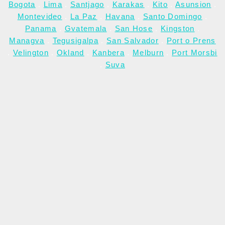
Bogota
.
Lima
.
Santjago
.
Karakas
.
Kito
.
Asunsion
.
Montevideo
.
La Paz
.
Havana
.
Santo Domingo
.
Panama
.
Gvatemala
.
San Hose
.
Kingston
.
Managva
.
Tegusigalpa
.
San Salvador
.
Port o Prens
.
Velington
.
Okland
.
Kanbera
.
Melburn
.
Port Morsbi
.
Suva