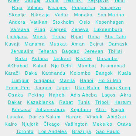
Kijev
.
Šangaj
.
Sofija
.
Helsinki
.
Rejkjavik
.
Talin
.
Riga
.
Vilnjus
.
Kišinjev
.
Podgorica
.
Sarajevo
.
Skoplje
.
Nikozija
.
Vaduz
.
Monako
.
San Marino
.
Andora
.
Vatikan
.
Stokholm
.
Oslo
.
Kopenhagen
.
Varšava
.
Prag
.
Zagreb
.
Ženeva
.
Luksemburg
.
Ljubljana
.
Minsk
.
Tirana
.
Rijad
.
Doha
.
Abu Dabi
.
Kuvajt
.
Manama
.
Muskat
.
Aman
.
Bejrut
.
Damask
.
Jerusalim
.
Teheran
.
Bagdad
.
Jerevan
.
Tbilisi
.
Baku
.
Astana
.
Taškent
.
Biškek
.
Dušanbe
.
Ašhabad
.
Kabul
.
Nju Delhi
.
Mumbaj
.
Islamabad
.
Karači
.
Daka
.
Katmandu
.
Kolombo
.
Bangok
.
Kuala
Lumpur
.
Singapur
.
Manila
.
Hanoi
.
Ho Ši Min
.
Pnom Pen
.
Jangon
.
Tajpej
.
Ulan Bator
.
Hong Kong
.
Osaka
.
Peking
.
Najrobi
.
Adis Abeba
.
Lagos
.
Akra
.
Dakar
.
Kazablanka
.
Rabat
.
Tunis
.
Tripoli
.
Kartum
.
Kinšasa
.
Johanesburg
.
Kejptaun
.
Alžir
.
Kigali
.
Lusaka
.
Dar es Salam
.
Harare
.
Vinduk
.
Abidžan
.
Kairo
.
Njujork
.
Čikago
.
Vašington
.
Meksiko
.
Otava
.
Toronto
.
Los Anđeles
.
Brazilija
.
Sao Paulo
.