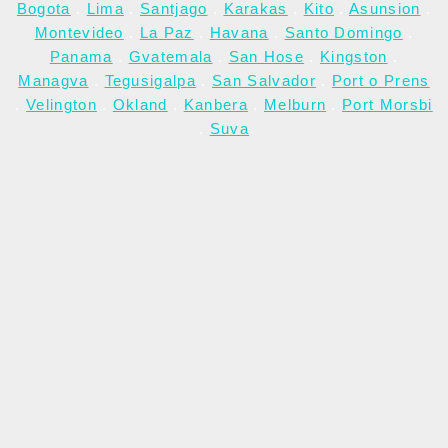
Bogota
.
Lima
.
Santjago
.
Karakas
.
Kito
.
Asunsion
.
Montevideo
.
La Paz
.
Havana
.
Santo Domingo
.
Panama
.
Gvatemala
.
San Hose
.
Kingston
.
Managva
.
Tegusigalpa
.
San Salvador
.
Port o Prens
.
Velington
.
Okland
.
Kanbera
.
Melburn
.
Port Morsbi
.
Suva