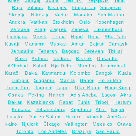
Kijev
.
Šangaj
.
Sofija
.
Helsinki
.
Rejkjavik
.
Talin
.
Riga
.
Vilnjus
.
Kišinjev
.
Podgorica
.
Sarajevo
.
Skoplje
.
Nikozija
.
Vaduz
.
Monako
.
San Marino
.
Andora
.
Vatikan
.
Stokholm
.
Oslo
.
Kopenhagen
.
Varšava
.
Prag
.
Zagreb
.
Ženeva
.
Luksemburg
.
Ljubljana
.
Minsk
.
Tirana
.
Rijad
.
Doha
.
Abu Dabi
.
Kuvajt
.
Manama
.
Muskat
.
Aman
.
Bejrut
.
Damask
.
Jerusalim
.
Teheran
.
Bagdad
.
Jerevan
.
Tbilisi
.
Baku
.
Astana
.
Taškent
.
Biškek
.
Dušanbe
.
Ašhabad
.
Kabul
.
Nju Delhi
.
Mumbaj
.
Islamabad
.
Karači
.
Daka
.
Katmandu
.
Kolombo
.
Bangok
.
Kuala
Lumpur
.
Singapur
.
Manila
.
Hanoi
.
Ho Ši Min
.
Pnom Pen
.
Jangon
.
Tajpej
.
Ulan Bator
.
Hong Kong
.
Osaka
.
Peking
.
Najrobi
.
Adis Abeba
.
Lagos
.
Akra
.
Dakar
.
Kazablanka
.
Rabat
.
Tunis
.
Tripoli
.
Kartum
.
Kinšasa
.
Johanesburg
.
Kejptaun
.
Alžir
.
Kigali
.
Lusaka
.
Dar es Salam
.
Harare
.
Vinduk
.
Abidžan
.
Kairo
.
Njujork
.
Čikago
.
Vašington
.
Meksiko
.
Otava
.
Toronto
.
Los Anđeles
.
Brazilija
.
Sao Paulo
.