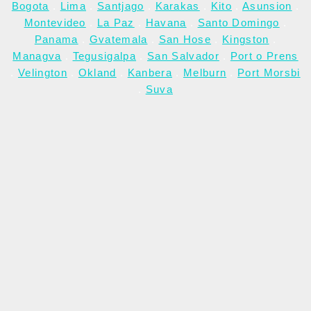
Bogota
.
Lima
.
Santjago
.
Karakas
.
Kito
.
Asunsion
.
Montevideo
.
La Paz
.
Havana
.
Santo Domingo
.
Panama
.
Gvatemala
.
San Hose
.
Kingston
.
Managva
.
Tegusigalpa
.
San Salvador
.
Port o Prens
.
Velington
.
Okland
.
Kanbera
.
Melburn
.
Port Morsbi
.
Suva