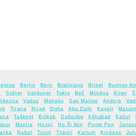
selona
.
Berlin
.
Bern
.
Bratislava
.
Brisel
.
Buenos Ai
z
.
Sidnej
.
Vankuver
.
Tokio
.
Beč
.
Moskva
.
Kijev
.
Š
ikozija
.
Vaduz
.
Monako
.
San Marino
.
Andora
.
Vat
sk
.
Tirana
.
Rijad
.
Doha
.
Abu Dabi
.
Kuvajt
.
Mana
tana
.
Taškent
.
Biškek
.
Dušanbe
.
Ašhabad
.
Kabul
.
apur
.
Manila
.
Hanoi
.
Ho Ši Min
.
Pnom Pen
.
Jango
anka
.
Rabat
.
Tunis
.
Tripoli
.
Kartum
.
Kinšasa
.
Joh