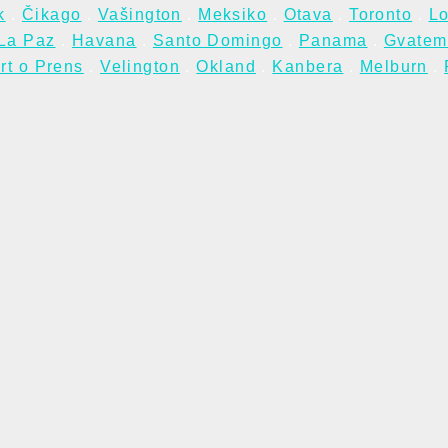
k
.
Čikago
.
Vašington
.
Meksiko
.
Otava
.
Toronto
.
Lo
La Paz
.
Havana
.
Santo Domingo
.
Panama
.
Gvatem
rt o Prens
.
Velington
.
Okland
.
Kanbera
.
Melburn
.