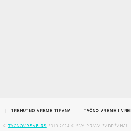
TRENUTNO VREME TIRANA
TAČNO VREME I VR
©
TACNOVREME.RS
2019-2024 © SVA PRAVA ZADRŽANA!