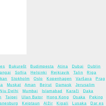
res
.
Bukurešt
.
Budimpesta
.
Atina
.
Dubaj
.
Dublin
.
angaj
.
Sofija
.
Helsinki
.
Rejkjavik
.
Talin
.
Riga
.
ikan
.
Stokholm
.
Oslo
.
Kopenhagen
.
Varšava
.
Prag
ma
.
Muskat
.
Aman
.
Bejrut
.
Damask
.
Jerusalim
.
Nju Delhi
.
Mumbaj
.
Islamabad
.
Karači
.
Daka
.
n
.
Tajpej
.
Ulan Bator
.
Hong Kong
.
Osaka
.
Peking
.
anesburg
.
Kejptaun
.
Alžir
.
Kigali
.
Lusaka
.
Dar es