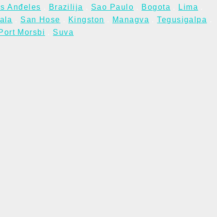
s Anđeles
.
Brazilija
.
Sao Paulo
.
Bogota
.
Lima
.
ala
.
San Hose
.
Kingston
.
Managva
.
Tegusigalpa
.
Port Morsbi
.
Suva