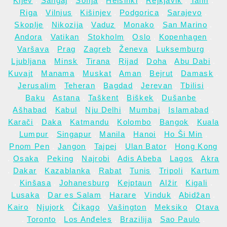
Kijev
.
Šangaj
.
Sofija
.
Helsinki
.
Rejkjavik
.
Talin
.
Riga
.
Vilnjus
.
Kišinjev
.
Podgorica
.
Sarajevo
.
Skoplje
.
Nikozija
.
Vaduz
.
Monako
.
San Marino
.
Andora
.
Vatikan
.
Stokholm
.
Oslo
.
Kopenhagen
.
Varšava
.
Prag
.
Zagreb
.
Ženeva
.
Luksemburg
.
Ljubljana
.
Minsk
.
Tirana
.
Rijad
.
Doha
.
Abu Dabi
.
Kuvajt
.
Manama
.
Muskat
.
Aman
.
Bejrut
.
Damask
.
Jerusalim
.
Teheran
.
Bagdad
.
Jerevan
.
Tbilisi
.
Baku
.
Astana
.
Taškent
.
Biškek
.
Dušanbe
.
Ašhabad
.
Kabul
.
Nju Delhi
.
Mumbaj
.
Islamabad
.
Karači
.
Daka
.
Katmandu
.
Kolombo
.
Bangok
.
Kuala
Lumpur
.
Singapur
.
Manila
.
Hanoi
.
Ho Ši Min
.
Pnom Pen
.
Jangon
.
Tajpej
.
Ulan Bator
.
Hong Kong
.
Osaka
.
Peking
.
Najrobi
.
Adis Abeba
.
Lagos
.
Akra
.
Dakar
.
Kazablanka
.
Rabat
.
Tunis
.
Tripoli
.
Kartum
.
Kinšasa
.
Johanesburg
.
Kejptaun
.
Alžir
.
Kigali
.
Lusaka
.
Dar es Salam
.
Harare
.
Vinduk
.
Abidžan
.
Kairo
.
Njujork
.
Čikago
.
Vašington
.
Meksiko
.
Otava
.
Toronto
.
Los Anđeles
.
Brazilija
.
Sao Paulo
.