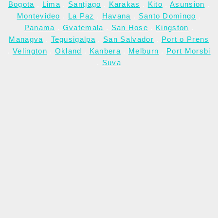
Bogota
.
Lima
.
Santjago
.
Karakas
.
Kito
.
Asunsion
.
Montevideo
.
La Paz
.
Havana
.
Santo Domingo
.
Panama
.
Gvatemala
.
San Hose
.
Kingston
.
Managva
.
Tegusigalpa
.
San Salvador
.
Port o Prens
.
Velington
.
Okland
.
Kanbera
.
Melburn
.
Port Morsbi
.
Suva