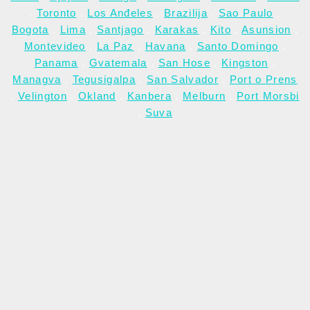
.
Toronto
.
Los Anđeles
.
Brazilija
.
Sao Paulo
.
Bogota
.
Lima
.
Santjago
.
Karakas
.
Kito
.
Asunsion
.
Montevideo
.
La Paz
.
Havana
.
Santo Domingo
.
Panama
.
Gvatemala
.
San Hose
.
Kingston
.
Managva
.
Tegusigalpa
.
San Salvador
.
Port o Prens
.
Velington
.
Okland
.
Kanbera
.
Melburn
.
Port Morsbi
.
Suva