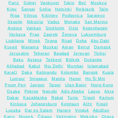
Pariz
.
Sidnej
.
Vankuver
.
Tokio
.
Beč
.
Moskva
.
Kijev
.
Šangaj
.
Sofija
.
Helsinki
.
Rejkjavik
.
Talin
.
Riga
.
Vilnjus
.
Kišinjev
.
Podgorica
.
Sarajevo
.
Skoplje
.
Nikozija
.
Vaduz
.
Monako
.
San Marino
.
Andora
.
Vatikan
.
Stokholm
.
Oslo
.
Kopenhagen
.
Varšava
.
Prag
.
Zagreb
.
Ženeva
.
Luksemburg
.
Ljubljana
.
Minsk
.
Tirana
.
Rijad
.
Doha
.
Abu Dabi
.
Kuvajt
.
Manama
.
Muskat
.
Aman
.
Bejrut
.
Damask
.
Jerusalim
.
Teheran
.
Bagdad
.
Jerevan
.
Tbilisi
.
Baku
.
Astana
.
Taškent
.
Biškek
.
Dušanbe
.
Ašhabad
.
Kabul
.
Nju Delhi
.
Mumbaj
.
Islamabad
.
Karači
.
Daka
.
Katmandu
.
Kolombo
.
Bangok
.
Kuala
Lumpur
.
Singapur
.
Manila
.
Hanoi
.
Ho Ši Min
.
Pnom Pen
.
Jangon
.
Tajpej
.
Ulan Bator
.
Hong Kong
.
Osaka
.
Peking
.
Najrobi
.
Adis Abeba
.
Lagos
.
Akra
.
Dakar
.
Kazablanka
.
Rabat
.
Tunis
.
Tripoli
.
Kartum
.
Kinšasa
.
Johanesburg
.
Kejptaun
.
Alžir
.
Kigali
.
Lusaka
.
Dar es Salam
.
Harare
.
Vinduk
.
Abidžan
.
Kairo
.
Njujork
.
Čikago
.
Vašington
.
Meksiko
.
Otava