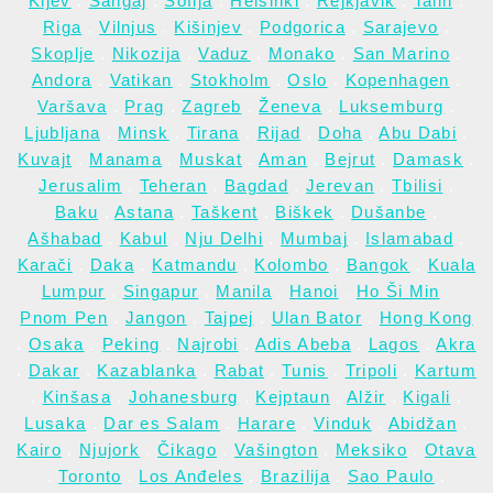
Kijev
.
Šangaj
.
Sofija
.
Helsinki
.
Rejkjavik
.
Talin
.
Riga
.
Vilnjus
.
Kišinjev
.
Podgorica
.
Sarajevo
.
Skoplje
.
Nikozija
.
Vaduz
.
Monako
.
San Marino
.
Andora
.
Vatikan
.
Stokholm
.
Oslo
.
Kopenhagen
.
Varšava
.
Prag
.
Zagreb
.
Ženeva
.
Luksemburg
.
Ljubljana
.
Minsk
.
Tirana
.
Rijad
.
Doha
.
Abu Dabi
.
Kuvajt
.
Manama
.
Muskat
.
Aman
.
Bejrut
.
Damask
.
Jerusalim
.
Teheran
.
Bagdad
.
Jerevan
.
Tbilisi
.
Baku
.
Astana
.
Taškent
.
Biškek
.
Dušanbe
.
Ašhabad
.
Kabul
.
Nju Delhi
.
Mumbaj
.
Islamabad
.
Karači
.
Daka
.
Katmandu
.
Kolombo
.
Bangok
.
Kuala
Lumpur
.
Singapur
.
Manila
.
Hanoi
.
Ho Ši Min
.
Pnom Pen
.
Jangon
.
Tajpej
.
Ulan Bator
.
Hong Kong
.
Osaka
.
Peking
.
Najrobi
.
Adis Abeba
.
Lagos
.
Akra
.
Dakar
.
Kazablanka
.
Rabat
.
Tunis
.
Tripoli
.
Kartum
.
Kinšasa
.
Johanesburg
.
Kejptaun
.
Alžir
.
Kigali
.
Lusaka
.
Dar es Salam
.
Harare
.
Vinduk
.
Abidžan
.
Kairo
.
Njujork
.
Čikago
.
Vašington
.
Meksiko
.
Otava
.
Toronto
.
Los Anđeles
.
Brazilija
.
Sao Paulo
.