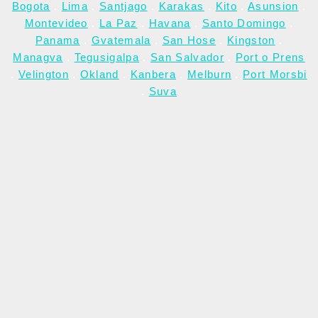
Bogota
.
Lima
.
Santjago
.
Karakas
.
Kito
.
Asunsion
.
Montevideo
.
La Paz
.
Havana
.
Santo Domingo
.
Panama
.
Gvatemala
.
San Hose
.
Kingston
.
Managva
.
Tegusigalpa
.
San Salvador
.
Port o Prens
.
Velington
.
Okland
.
Kanbera
.
Melburn
.
Port Morsbi
.
Suva