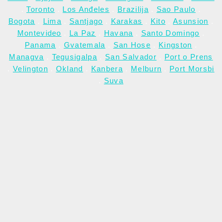
.
Toronto
.
Los Anđeles
.
Brazilija
.
Sao Paulo
.
Bogota
.
Lima
.
Santjago
.
Karakas
.
Kito
.
Asunsion
.
Montevideo
.
La Paz
.
Havana
.
Santo Domingo
.
Panama
.
Gvatemala
.
San Hose
.
Kingston
.
Managva
.
Tegusigalpa
.
San Salvador
.
Port o Prens
.
Velington
.
Okland
.
Kanbera
.
Melburn
.
Port Morsbi
.
Suva