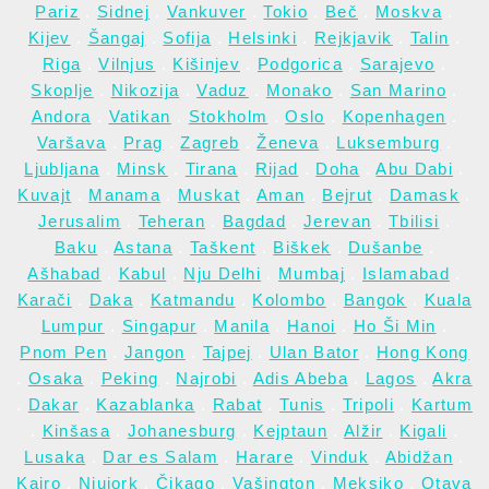
Pariz
.
Sidnej
.
Vankuver
.
Tokio
.
Beč
.
Moskva
.
Kijev
.
Šangaj
.
Sofija
.
Helsinki
.
Rejkjavik
.
Talin
.
Riga
.
Vilnjus
.
Kišinjev
.
Podgorica
.
Sarajevo
.
Skoplje
.
Nikozija
.
Vaduz
.
Monako
.
San Marino
.
Andora
.
Vatikan
.
Stokholm
.
Oslo
.
Kopenhagen
.
Varšava
.
Prag
.
Zagreb
.
Ženeva
.
Luksemburg
.
Ljubljana
.
Minsk
.
Tirana
.
Rijad
.
Doha
.
Abu Dabi
.
Kuvajt
.
Manama
.
Muskat
.
Aman
.
Bejrut
.
Damask
.
Jerusalim
.
Teheran
.
Bagdad
.
Jerevan
.
Tbilisi
.
Baku
.
Astana
.
Taškent
.
Biškek
.
Dušanbe
.
Ašhabad
.
Kabul
.
Nju Delhi
.
Mumbaj
.
Islamabad
.
Karači
.
Daka
.
Katmandu
.
Kolombo
.
Bangok
.
Kuala
Lumpur
.
Singapur
.
Manila
.
Hanoi
.
Ho Ši Min
.
Pnom Pen
.
Jangon
.
Tajpej
.
Ulan Bator
.
Hong Kong
.
Osaka
.
Peking
.
Najrobi
.
Adis Abeba
.
Lagos
.
Akra
.
Dakar
.
Kazablanka
.
Rabat
.
Tunis
.
Tripoli
.
Kartum
.
Kinšasa
.
Johanesburg
.
Kejptaun
.
Alžir
.
Kigali
.
Lusaka
.
Dar es Salam
.
Harare
.
Vinduk
.
Abidžan
.
Kairo
.
Njujork
.
Čikago
.
Vašington
.
Meksiko
.
Otava